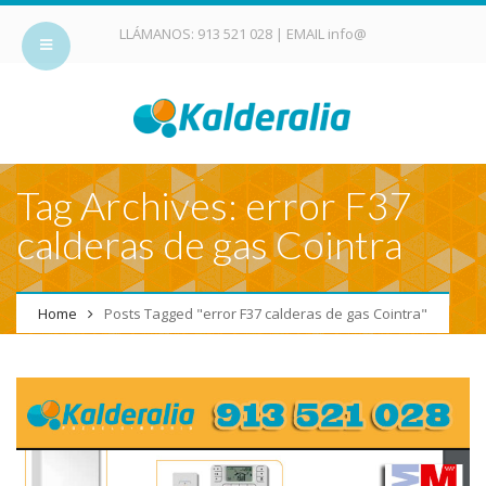
LLÁMANOS:
913 521 028
| EMAIL
info@
Tag Archives: error F37
calderas de gas Cointra
Home
Posts Tagged "error F37 calderas de gas Cointra"