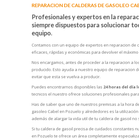
REPARACION DE CALDERAS DE GASOLEO CA
Profesionales y expertos en la repara
siempre dispuestos para solucionar tod
equipo.
Contamos con un equipo de expertos en reparacion de c
eficaces, rápidas y económicas para devolver el máximo
Nos encargamos, antes de proceder a la reparacion a loca
producido. Esto ayuda a nuestro equipo de reparacion de
evitar que esta se vuelva a producir.
Puedes encontrarnos disponibles las
24 horas del día l
tecnicos el nuestro ofrece soluciones profesionales par
Has de saber que uno de nuestros premisas a la hora de
gasoleo Cabel en Pozuelo y alrededores es la utilizació
además de alargar la vida util de tu caldera de gasoil n
Si tu caldera de gasoil precisa de cuidados constantes
en Pozuelo te ofrece un área completamente especializ