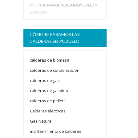
POST BY
REPARACIONCALDERASPOZUELO
9
AÑOS AGO
CÓMO REPARAMOS LAS
CALDERAS EN POZUELO
calderas de biomasa
calderas de condensacion
calderas de gas
calderas de gasoleo
calderas de pellets
Calderas electricas
Gas Natural
mantenimiento de calderas