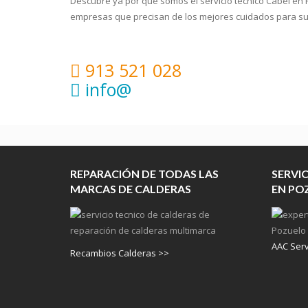
Descubre ya por que somos el servicio tecnico Cabel en 
empresas que precisan de los mejores cuidados para su e
913 521 028
info@
REPARACIÓN DE TODAS LAS
SERVI
MARCAS DE CALDERAS
EN PO
AAC Servi
Recambios Calderas >>