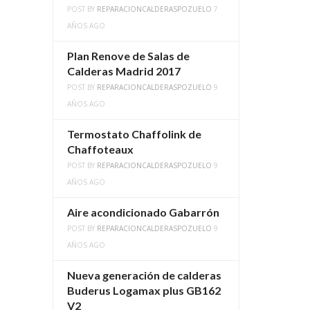
POST BY
REPARACIONCALDERASPOZUELO
7
AÑOS AGO
Plan Renove de Salas de
Calderas Madrid 2017
POST BY
REPARACIONCALDERASPOZUELO
9
AÑOS AGO
Termostato Chaffolink de
Chaffoteaux
POST BY
REPARACIONCALDERASPOZUELO
9
AÑOS AGO
Aire acondicionado Gabarrón
POST BY
REPARACIONCALDERASPOZUELO
9
AÑOS AGO
Nueva generación de calderas
Buderus Logamax plus GB162
V2