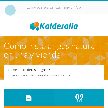
LLÁMANOS:
913 521 028
| EMAIL
info@
Como instalar gas natural
en una vivienda
Home
calderas de gas
Como instalar gas natural en una vivienda
09
JUN