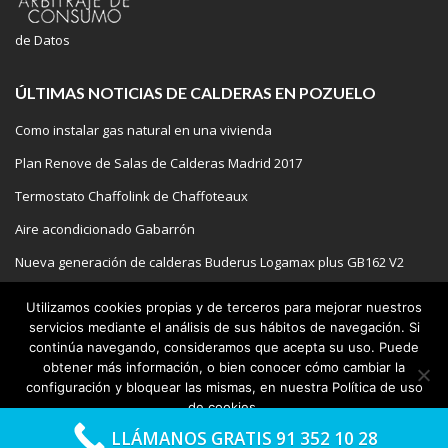
de Datos
ÚLTIMAS NOTICIAS DE CALDERAS EN POZUELO
Como instalar gas natural en una vivienda
Plan Renove de Salas de Calderas Madrid 2017
Termostato Chaffolink de Chaffoteaux
Aire acondicionado Gabarrón
Nueva generación de calderas Buderus Logamax plus GB162 V2
Utilizamos cookies propias y de terceros para mejorar nuestros
servicios mediante el análisis de sus hábitos de navegación. Si
continúa navegando, consideramos que acepta su uso. Puede
COPYRIGHT 2020 | REPARACION DE CALDERAS EN POZUELO
obtener más información, o bien conocer cómo cambiar la
SERVICIO TECNICO
AEROTERMIA
GAS
AIRE
configuración y bloquear las mismas, en nuestra Política de uso
PISCINAS
BLOG
de cookies.
LLÁMANOS GRATIS 91 352 10 28
Estoy de acuerdo
Política de cookies