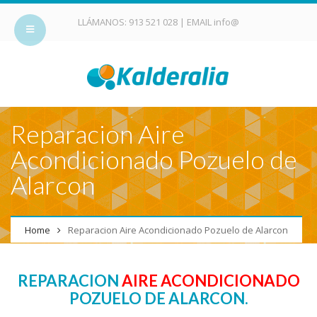
LLÁMANOS:
913 521 028
| EMAIL
info@
Reparacion Aire
Acondicionado Pozuelo de
Alarcon
Home
Reparacion Aire Acondicionado Pozuelo de Alarcon
REPARACION
AIRE ACONDICIONADO
POZUELO DE ALARCON.