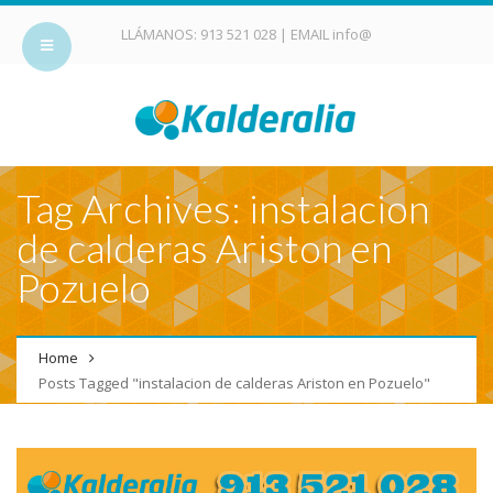
LLÁMANOS:
913 521 028
| EMAIL
info@
Tag Archives: instalacion
de calderas Ariston en
Pozuelo
Home
Posts Tagged "instalacion de calderas Ariston en Pozuelo"