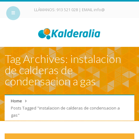
LLÁMANOS:
913 521 028
| EMAIL
info@
Tag Archives: instalacion
de calderas de
condensacion a gas
Home
Posts Tagged "instalacion de calderas de condensacion a
gas"