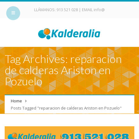
LLÁMANOS:
913 521 028
| EMAIL
info@
Tag Archives: reparacion
de calderas Ariston en
Pozuelo
Home
Posts Tagged "reparacion de calderas Ariston en Pozuelo"