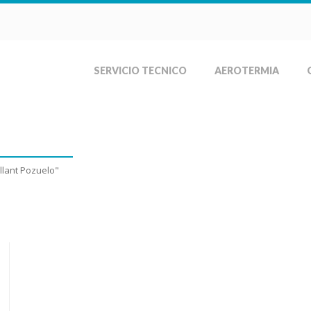
SERVICIO TECNICO
AEROTERMIA
tecnico calderas Vaillant Pozu
llant Pozuelo"