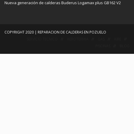
Nueva generación de calderas Buderus Logamax plus GB162 V2
COPYRIGHT 2020 | REPARACION DE CALDERAS EN POZUELO
SERVICIO TECNICO
AEROTERMIA
GAS
AIRE
PISCINAS
BLOG