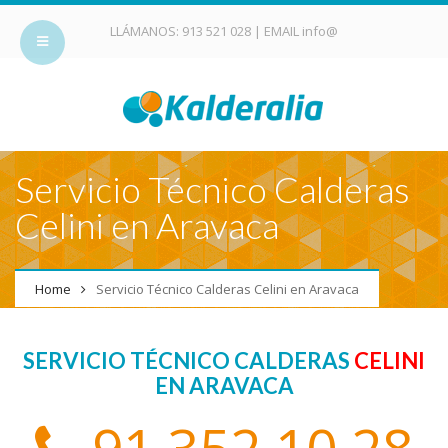
LLÁMANOS:
913 521 028
| EMAIL
info@
Servicio Técnico Calderas
Celini en Aravaca
Home
Servicio Técnico Calderas Celini en Aravaca
SERVICIO TÉCNICO CALDERAS
CELINI
EN ARAVACA
91 352 10 28