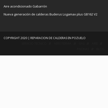
Aire acondicionado Gabarrón
Nueva generación de calderas Buderus Logamax plus GB162 V2
COPYRIGHT 2020 | REPARACION DE CALDERAS EN POZUELO
SERVICIO TECNICO
AEROTERMIA
GAS
AIRE
PISCINAS
BLOG