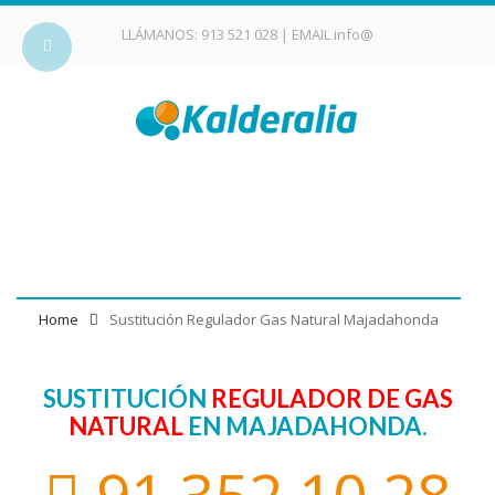
LLÁMANOS:
913 521 028
| EMAIL
info@
Sustitución Regulador Gas
Natural Majadahonda
Home
Sustitución Regulador Gas Natural Majadahonda
SUSTITUCIÓN
REGULADOR DE GAS
NATURAL
EN MAJADAHONDA.
91 352 10 28