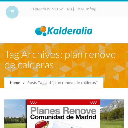
LLÁMANOS:
913 521 028
| EMAIL
info@
Tag Archives: plan renove
de calderas
Home
Posts Tagged "plan renove de calderas"