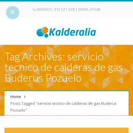
LLÁMANOS:
913 521 028
| EMAIL
info@
Tag Archives: servicio
tecnico de calderas de gas
Buderus Pozuelo
Home
Posts Tagged "servicio tecnico de calderas de gas Buderus
Pozuelo"