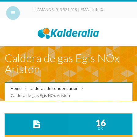
LLÁMANOS:
913 521 028
| EMAIL
info@
Caldera de gas Egis NOx
Ariston
Home
calderas de condensacion
Caldera de gas Egis NOx Ariston
16
DIC