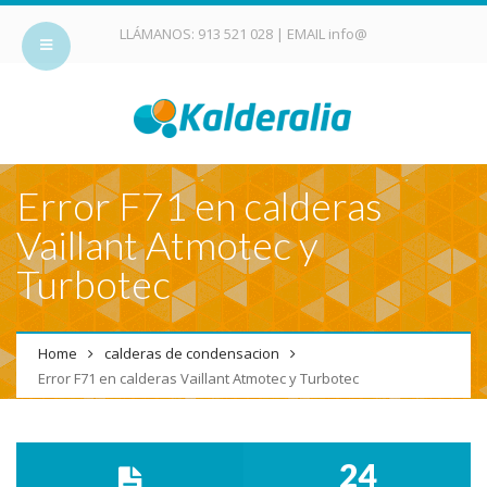
LLÁMANOS:
913 521 028
| EMAIL
info@
Error F71 en calderas
Vaillant Atmotec y
Turbotec
Home
calderas de condensacion
Error F71 en calderas Vaillant Atmotec y Turbotec
24