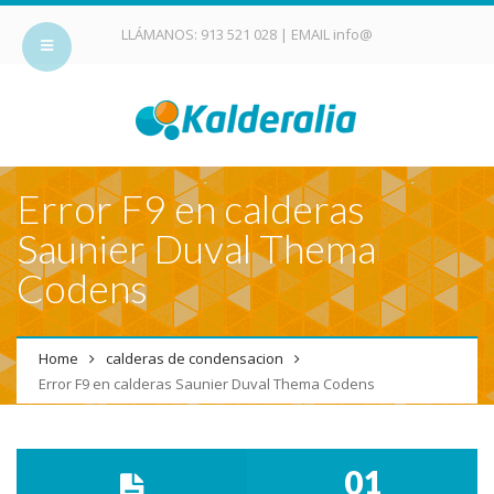
LLÁMANOS:
913 521 028
| EMAIL
info@
Error F9 en calderas
Saunier Duval Thema
Codens
Home
calderas de condensacion
Error F9 en calderas Saunier Duval Thema Codens
01