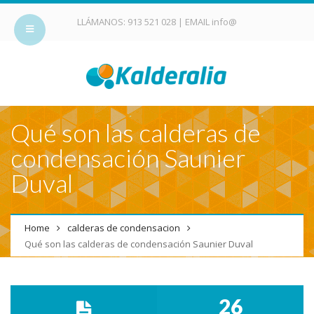
LLÁMANOS:
913 521 028
| EMAIL
info@
Qué son las calderas de
condensación Saunier
Duval
Home
calderas de condensacion
Qué son las calderas de condensación Saunier Duval
26