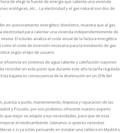
a hora de elegir la fuente de energía que calienta una vivienda
nes ecológicas, etc… La electricidad y el gas natural son dos de
.
der en asesoramiento energético doméstico, muestra que el gas
a electricidad para calentar una vivienda independientemente de
 misma. El estudio analiza el coste anual de la factura energética
 como el coste de inversión necesaria para la instalación de gas
rtiza según el tipo de usuario.
yor eficiencia en sistemas de agua caliente y calefacción suponen
abe recordar en este punto que durante este año la tarifa regulada
 Esta bajada es consecuencia de la disminución en un 25% del
on, puesta a punto, mantenimiento, limpieza y reparacion de las
Madrid y Pozuelo, por eso podemos ofrecerte nuestro experto
lo que mejor se adapte a tus necesidades, para que de esta
mejorar el medioambiente. Llámanos si quieres necesitas
lderas o si ya estás pensando en instalar una caldera en Madrid o