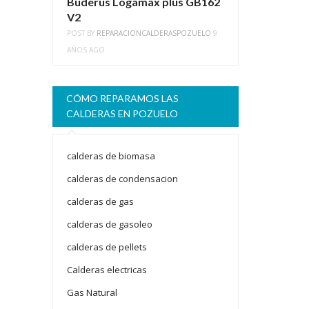
Buderus Logamax plus GB162
V2
POST BY
REPARACIONCALDERASPOZUELO
9
AÑOS AGO
CÓMO REPARAMOS LAS
CALDERAS EN POZUELO
calderas de biomasa
calderas de condensacion
calderas de gas
calderas de gasoleo
calderas de pellets
Calderas electricas
Gas Natural