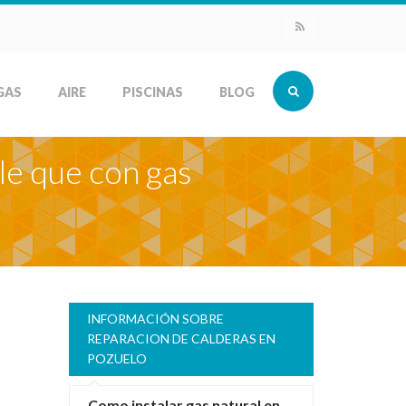
GAS
AIRE
PISCINAS
BLOG
le que con gas
INFORMACIÓN SOBRE
REPARACION DE CALDERAS EN
POZUELO
Como instalar gas natural en