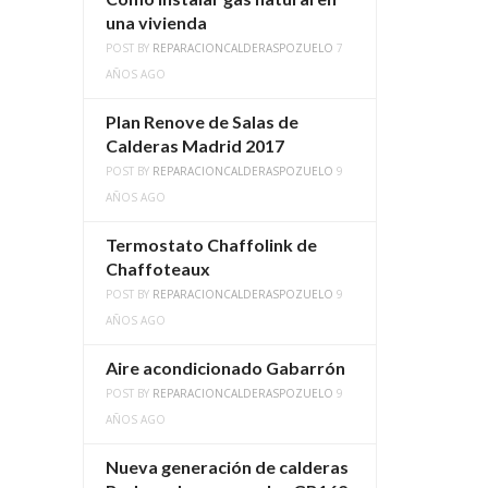
una vivienda
POST BY
REPARACIONCALDERASPOZUELO
7
AÑOS AGO
Plan Renove de Salas de
Calderas Madrid 2017
POST BY
REPARACIONCALDERASPOZUELO
9
AÑOS AGO
Termostato Chaffolink de
Chaffoteaux
POST BY
REPARACIONCALDERASPOZUELO
9
AÑOS AGO
Aire acondicionado Gabarrón
POST BY
REPARACIONCALDERASPOZUELO
9
AÑOS AGO
Nueva generación de calderas