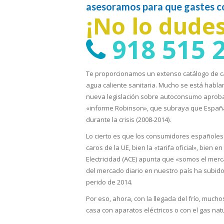
asesoramos para que gastes con
¡No lo dude
918 515 
Te proporcionamos un extenso catálogo de ca
agua caliente sanitaria. Mucho se está habland
nueva legislación sobre autoconsumo aprobada
«informe Robinson», que subraya que España 
durante la crisis (2008-2014).
Lo cierto es que los consumidores españoles
caros de la UE, bien la «tarifa oficial», bien
Electricidad (ACE) apunta que «somos el mer
del mercado diario en nuestro país ha subid
perido de 2014.
Por eso, ahora, con la llegada del frío, much
casa con aparatos eléctricos o con el gas natu