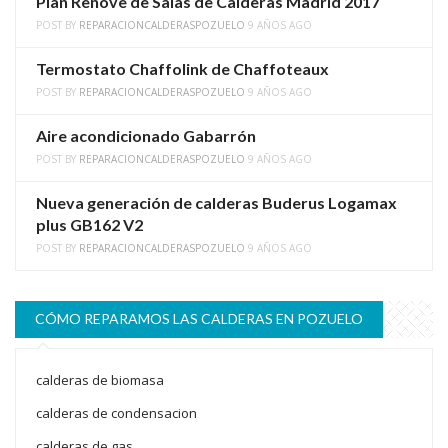
Plan Renove de Salas de Calderas Madrid 2017
POST BY
REPARACIONCALDERASPOZUELO
9 AÑOS AGO
Termostato Chaffolink de Chaffoteaux
POST BY
REPARACIONCALDERASPOZUELO
9 AÑOS AGO
Aire acondicionado Gabarrón
POST BY
REPARACIONCALDERASPOZUELO
9 AÑOS AGO
Nueva generación de calderas Buderus Logamax
plus GB162 V2
POST BY
REPARACIONCALDERASPOZUELO
9 AÑOS AGO
CÓMO REPARAMOS LAS CALDERAS EN POZUELO
calderas de biomasa
calderas de condensacion
calderas de gas